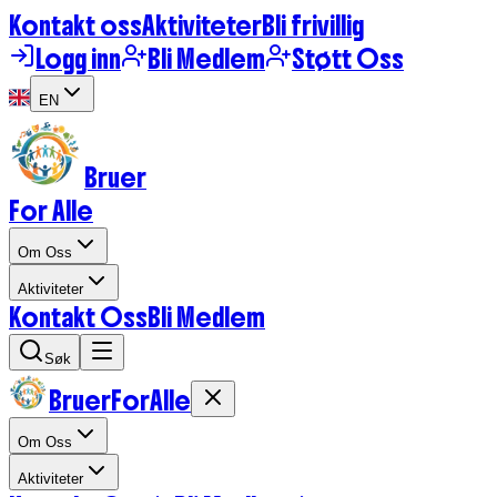
Kontakt oss
Aktiviteter
Bli frivillig
Logg inn
Bli Medlem
Støtt Oss
EN
Bruer
For Alle
Om Oss
Aktiviteter
Kontakt Oss
Bli Medlem
Søk
BruerForAlle
Om Oss
Aktiviteter