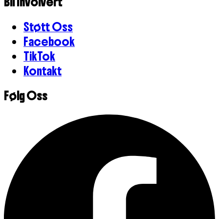
Bli Involvert
Støtt Oss
Facebook
TikTok
Kontakt
Følg Oss