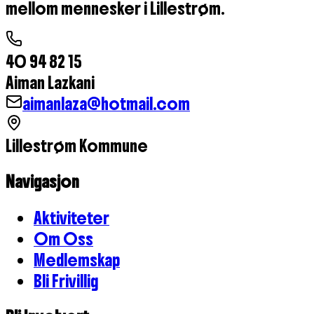
mellom mennesker i Lillestrøm.
40 94 82 15
Aiman Lazkani
aimanlaza@hotmail.com
Lillestrøm Kommune
Navigasjon
Aktiviteter
Om Oss
Medlemskap
Bli Frivillig