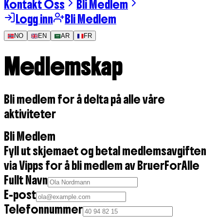
Kontakt Oss
Bli Medlem
Logg inn
Bli Medlem
NO
EN
AR
FR
Medlemskap
Bli medlem for å delta på alle våre
aktiviteter
Bli Medlem
Fyll ut skjemaet og betal medlemsavgiften
via Vipps for å bli medlem av BruerForAlle
Fullt Navn
E-post
Telefonnummer